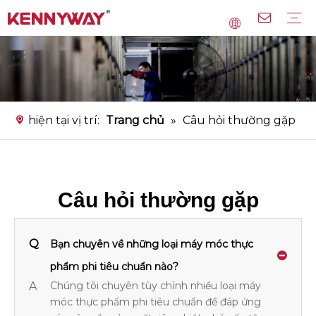
Dây chuyền sản xuất mì gạo
Dây chuyền sản xuất mì
Dây chuyền sản xuất bún tinh bột
Thiết bị chính
Dịch vụ
Câu hỏi thường gặp
Tải xuống
Băng hình
hiện tại vị trí:
Trang chủ
»
Câu hỏi thường gặp
Câu hỏi thường gặp
Q
Bạn chuyên về những loại máy móc thực
phẩm phi tiêu chuẩn nào?
A
Chúng tôi chuyên tùy chỉnh nhiều loại máy
móc thực phẩm phi tiêu chuẩn để đáp ứng