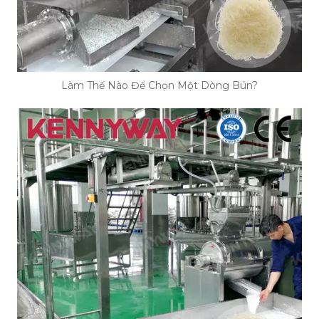
Làm Thế Nào Để Chọn Một Dòng Bún?