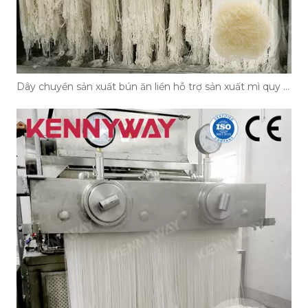
Dây chuyền sản xuất bún ăn liền hỗ trợ sản xuất mì quy mô lớn như thế nào