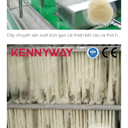
Dây chuyền sản xuất bún gạo cải thiện kết cấu và thời hạn sử dụng của mì như thế nào