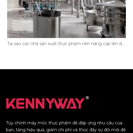
Tại sao các nhà sản xuất thực phẩm nên nâng cấp lên dây chuyền sản xuất mì ăn liền hiện đại?
Tùy chỉnh máy móc thực phẩm để đáp ứng nhu cầu của
bạn, tăng hiệu quả, giảm chi phí và thúc đẩy sự đổi mới để