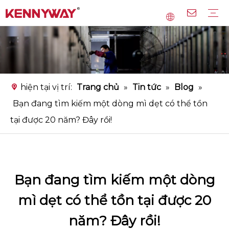
Dây chuyền sản xuất mì gạo
Dây chuyền sản xuất mì
Dây chuyền sản xuất bún tinh bột
Thiết bị chính
Dịch vụ
Câu hỏi thường gặp
Tải xuống
Băng hình
hiện tại vị trí:
Trang chủ
»
Tin tức
»
Blog
»
Bạn đang tìm kiếm một dòng mì dẹt có thể tồn
tại được 20 năm? Đây rồi!
Bạn đang tìm kiếm một dòng
mì dẹt có thể tồn tại được 20
năm? Đây rồi!