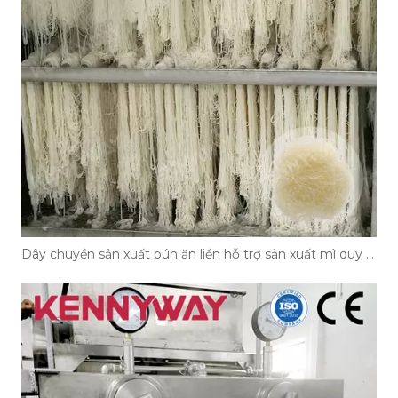
Dây chuyền sản xuất bún ăn liền hỗ trợ sản xuất mì quy mô lớn như thế nào