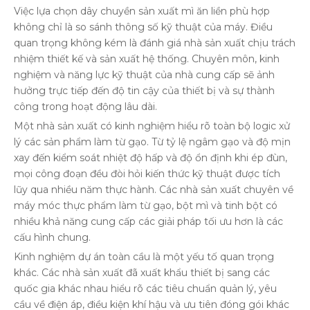
Việc lựa chọn dây chuyền sản xuất mì ăn liền phù hợp
không chỉ là so sánh thông số kỹ thuật của máy. Điều
quan trọng không kém là đánh giá nhà sản xuất chịu trách
nhiệm thiết kế và sản xuất hệ thống. Chuyên môn, kinh
nghiệm và năng lực kỹ thuật của nhà cung cấp sẽ ảnh
hưởng trực tiếp đến độ tin cậy của thiết bị và sự thành
công trong hoạt động lâu dài.
Một nhà sản xuất có kinh nghiệm hiểu rõ toàn bộ logic xử
lý các sản phẩm làm từ gạo. Từ tỷ lệ ngâm gạo và độ mịn
xay đến kiểm soát nhiệt độ hấp và độ ổn định khi ép đùn,
mọi công đoạn đều đòi hỏi kiến ​​thức kỹ thuật được tích
lũy qua nhiều năm thực hành. Các nhà sản xuất chuyên về
máy móc thực phẩm làm từ gạo, bột mì và tinh bột có
nhiều khả năng cung cấp các giải pháp tối ưu hơn là các
cấu hình chung.
Kinh nghiệm dự án toàn cầu là một yếu tố quan trọng
khác. Các nhà sản xuất đã xuất khẩu thiết bị sang các
quốc gia khác nhau hiểu rõ các tiêu chuẩn quản lý, yêu
cầu về điện áp, điều kiện khí hậu và ưu tiên đóng gói khác