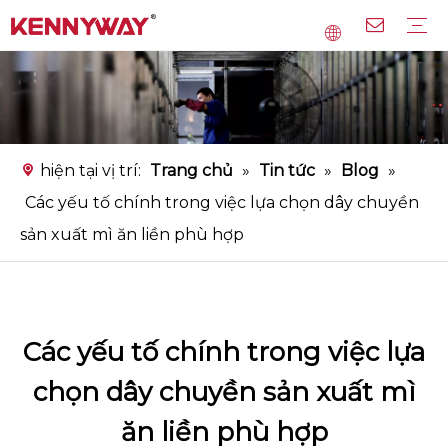
Dây chuyền sản xuất mì gạo
Dây chuyền sản xuất mì
Dây chuyền sản xuất bún tinh bột
Thiết bị chính
Dịch vụ
Câu hỏi thường gặp
Tải xuống
Băng hình
hiện tại vị trí:
Trang chủ
»
Tin tức
»
Blog
»
Các yếu tố chính trong việc lựa chọn dây chuyền
sản xuất mì ăn liền phù hợp
Các yếu tố chính trong việc lựa
chọn dây chuyền sản xuất mì
ăn liền phù hợp