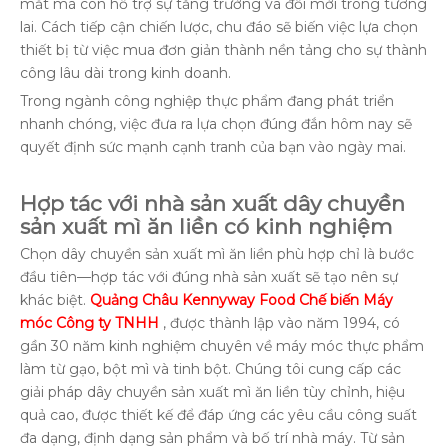
mắt mà còn hỗ trợ sự tăng trưởng và đổi mới trong tương
lai. Cách tiếp cận chiến lược, chu đáo sẽ biến việc lựa chọn
thiết bị từ việc mua đơn giản thành nền tảng cho sự thành
công lâu dài trong kinh doanh.
Trong ngành công nghiệp thực phẩm đang phát triển
nhanh chóng, việc đưa ra lựa chọn đúng đắn hôm nay sẽ
quyết định sức mạnh cạnh tranh của bạn vào ngày mai.
Hợp tác với nhà sản xuất dây chuyền
sản xuất mì ăn liền có kinh nghiệm
Chọn dây chuyền sản xuất mì ăn liền phù hợp chỉ là bước
đầu tiên—hợp tác với đúng nhà sản xuất sẽ tạo nên sự
khác biệt.
Quảng Châu Kennyway Food Chế biến Máy
móc Công ty TNHH
, được thành lập vào năm 1994, có
gần 30 năm kinh nghiệm chuyên về máy móc thực phẩm
làm từ gạo, bột mì và tinh bột. Chúng tôi cung cấp các
giải pháp dây chuyền sản xuất mì ăn liền tùy chỉnh, hiệu
quả cao, được thiết kế để đáp ứng các yêu cầu công suất
đa dạng, định dạng sản phẩm và bố trí nhà máy. Từ sản