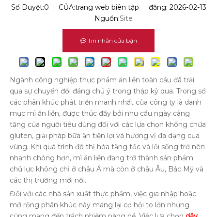
Số Duyệt:
0
CỦA:trang web biên tập đăng: 2026-02-13
Nguồn:
Site
Tin nhắn của bạn
Ngành công nghiệp thực phẩm ăn liền toàn cầu đã trải
qua sự chuyển đổi đáng chú ý trong thập kỷ qua. Trong số
các phân khúc phát triển nhanh nhất của công ty là danh
mục mì ăn liền, được thúc đẩy bởi nhu cầu ngày càng
tăng của người tiêu dùng đối với các lựa chọn không chứa
gluten, giải pháp bữa ăn tiện lợi và hương vị đa dạng của
vùng. Khi quá trình đô thị hóa tăng tốc và lối sống trở nên
nhanh chóng hơn, mì ăn liền đang trở thành sản phẩm
chủ lực không chỉ ở châu Á mà còn ở châu Âu, Bắc Mỹ và
các thị trường mới nổi.
Đối với các nhà sản xuất thực phẩm, việc gia nhập hoặc
mở rộng phân khúc này mang lại cơ hội to lớn nhưng
cũng mang đến trách nhiệm nặng nề. Việc lựa chọn
dây