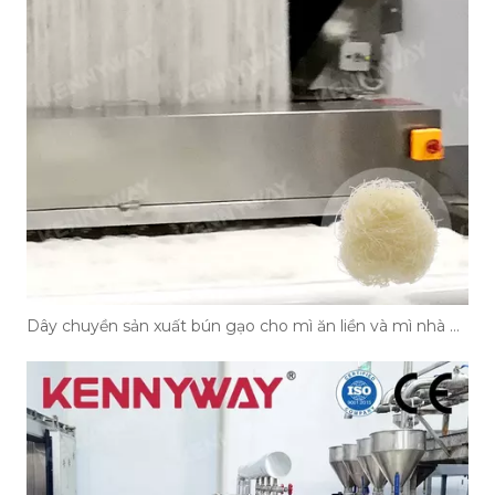
Dây chuyền sản xuất bún gạo cho mì ăn liền và mì nhà hàng