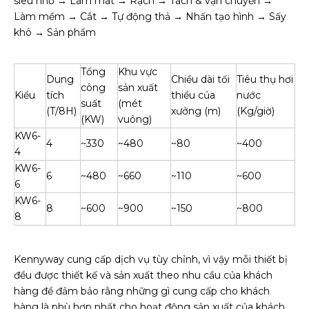
siêu nhỏ → Làm mát → Rạch → Tách & vận chuyển →
Làm mềm → Cắt → Tự động thả → Nhấn tạo hình → Sấy
khô → Sản phẩm
Tổng
Khu vực
Dung
Chiều dài tối
Tiêu thụ hơi
công
sản xuất
Kiểu
tích
thiểu của
nước
suất
(mét
(T/8H)
xưởng (m)
(Kg/giờ)
(KW)
vuông)
KW6-
4
~330
~480
~80
~400
4
KW6-
6
~480
~660
~110
~600
6
KW6-
8
~600
~900
~150
~800
8
Kennyway cung cấp dịch vụ tùy chỉnh, vì vậy mỗi thiết bị
đều được thiết kế và sản xuất theo nhu cầu của khách
hàng để đảm bảo rằng những gì cung cấp cho khách
hàng là phù hợp nhất cho hoạt động sản xuất của khách