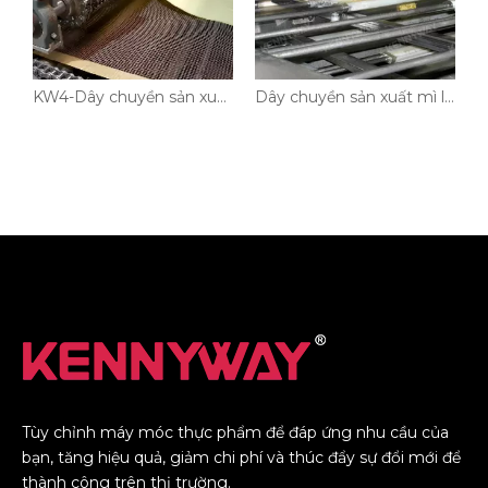
xuất đồ ăn nhẹ KW5-Semi-Puffed
KW4-Dây chuyền sản xuất mì ăn liền không chiên
Dây chuyền sản xuất mì loại KW3-Wavy
Tùy chỉnh máy móc thực phẩm để đáp ứng nhu cầu của
bạn, tăng hiệu quả, giảm chi phí và thúc đẩy sự đổi mới để
thành công trên thị trường.