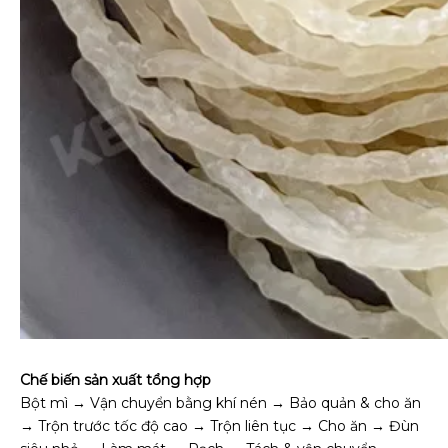
Chế biến sản xuất tổng hợp
Bột mì → Vận chuyển bằng khí nén → Bảo quản & cho ăn
→ Trộn trước tốc độ cao → Trộn liên tục → Cho ăn → Đùn