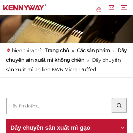
Dây chuyền sản xuất mì gạo
Dây chuyền sản xuất mì
Dây chuyền sản xuất bún tinh bột
Thiết bị chính
Dịch vụ
Câu hỏi thường gặp
Tải xuống
Băng hình
hiện tại vị trí:
Trang chủ
»
Các sản phẩm
»
Dây
chuyền sản xuất mì không chiên
»
Dây chuyền
sản xuất mì ăn liền KW6-Micro-Puffed
Dây chuyền sản xuất mì gạo