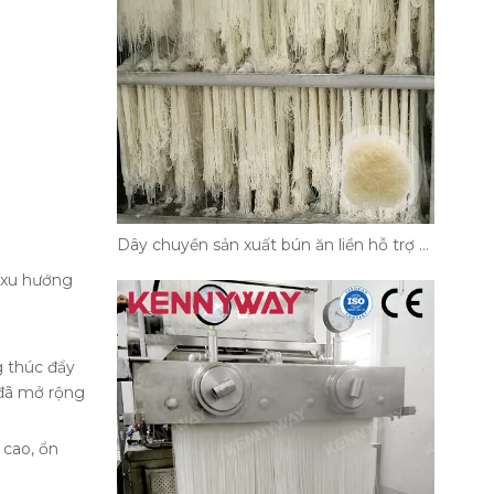
Dây chuyền sản xuất bún ăn liền hỗ trợ sản xuất mì quy mô lớn như thế nào
ố xu hướng
g thúc đẩy
 đã mở rộng
 cao, ổn