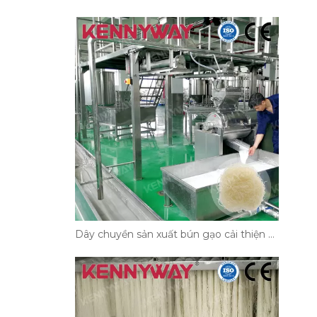
Dây chuyền sản xuất bún gạo cải thiện kết cấu và thời hạn sử dụng của mì như thế nào