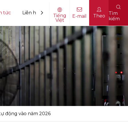
n tức
Liên hệ với chúng tôi
Tìm
Tiếng
Theo
E-mail
kiếm
Việt
 tự động vào năm 2026