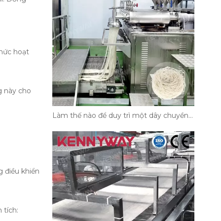
thức hoạt
g này cho
Làm thế nào để duy trì một dây chuyền sản xuất mì phẳng?
g điều khiển
 tích: