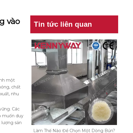
g vào
Tin tức liên quan
hành một
hóng, chất
xuất, nhu
 vững. Các
họ muốn duy
t lượng sản
Làm Thế Nào Để Chọn Một Dòng Bún?