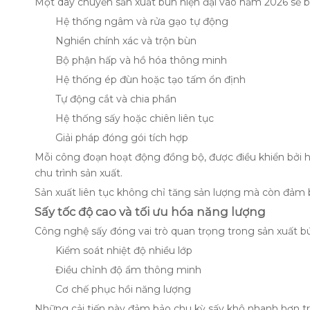
Một dây chuyền sản xuất bún hiện đại vào năm 2026 sẽ 
Hệ thống ngâm và rửa gạo tự động
Nghiền chính xác và trộn bùn
Bộ phận hấp và hồ hóa thông minh
Hệ thống ép đùn hoặc tạo tấm ổn định
Tự động cắt và chia phần
Hệ thống sấy hoặc chiên liên tục
Giải pháp đóng gói tích hợp
Mỗi công đoạn hoạt động đồng bộ, được điều khiển bởi hệ
chu trình sản xuất.
Sản xuất liên tục không chỉ tăng sản lượng mà còn đảm 
Sấy tốc độ cao và tối ưu hóa năng lượng
Công nghệ sấy đóng vai trò quan trọng trong sản xuất bún
Kiểm soát nhiệt độ nhiều lớp
Điều chỉnh độ ẩm thông minh
Cơ chế phục hồi năng lượng
Những cải tiến này đảm bảo chu kỳ sấy khô nhanh hơn tro