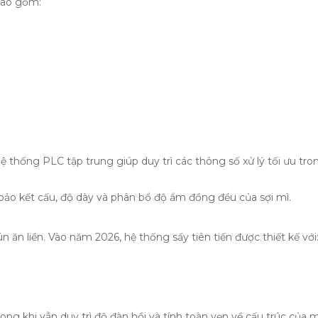
bao gồm:
 thống PLC tập trung giúp duy trì các thông số xử lý tối ưu tro
bảo kết cấu, độ dày và phân bổ độ ẩm đồng đều của sợi mì.
 ăn liền. Vào năm 2026, hệ thống sấy tiên tiến được thiết kế với
ng khi vẫn duy trì độ đàn hồi và tính toàn vẹn về cấu trúc của 