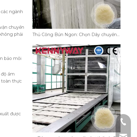
g các ngành
.
 vận chuyển
 không phải
Thủ Công Bún Ngon: Chọn Dây chuyền Sản xuất Phù hợp!
ảm bảo môi
à độ ẩm
 toàn thực
 xuất được
+86-18