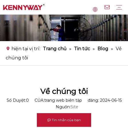
Dây chuyền sản xuất mì gạo
Dây chuyền sản xuất mì
Dây chuyền sản xuất bún tinh bột
Thiết bị chính
Dịch vụ
Câu hỏi thường gặp
Tải xuống
Băng hình
hiện tại vị trí:
Trang chủ
»
Tin tức
»
Blog
»
Về
chúng tôi
Về chúng tôi
Số Duyệt:
0
CỦA:trang web biên tập đăng: 2024-06-15
Nguồn:
Site
Tin nhắn của bạn