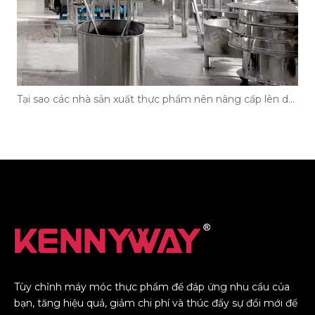
Tại sao các nhà sản xuất thực phẩm nên nâng cấp lên dây chuyền sản xuất mì ăn liền hiện đại?
Tùy chỉnh máy móc thực phẩm để đáp ứng nhu cầu của
bạn, tăng hiệu quả, giảm chi phí và thúc đẩy sự đổi mới để