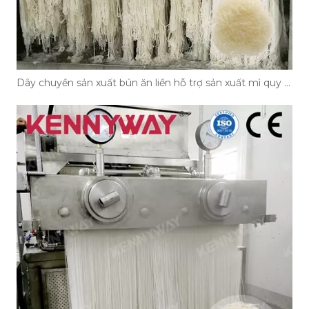
Dây chuyền sản xuất bún ăn liền hỗ trợ sản xuất mì quy mô lớn như thế nào